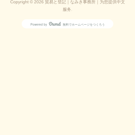
Copyright ©
2026
貿易と登記｜なみき事務所｜为您提供中文
服务
.
Powered by
無料でホームページをつくろう
AmebaOwnd
フォロー